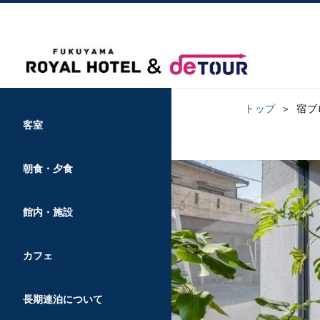
トップ
宿ブ
客室
朝食・夕食
館内・施設
カフェ
長期連泊について