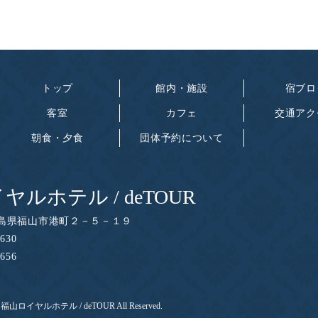
トップ
館内・施設
宿ブロ
客室
カフェ
交通アク
朝食・夕食
団体予約について
ヤルホテル / deTOUR
島県福山市港町２－５－１９
5630
1656
4 福山ロイヤルホテル / deTOUR All Reserved.