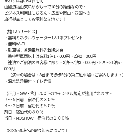
まわりは静かな住宅街。
山陽道福山東ICからも車で10分の距離なので、
ビジネス利用はもちろん、広島や岡山、四国への
旅行拠点としても便利な立地です！
【嬉しいサービス】
・無料ミネラルウォーター1人1本プレゼント
・無料Wi-Fi
・駐車場：普通車無料先着順24台
準中型車両以上は有料1泊1，000円、2泊2，000円
連泊でご宿泊のお客様に限り、3泊～7泊3，000円、8泊～31泊5，
000円
（満車の場合は、8台まで徒歩5分の第二駐車場へご案内します。）
・温水洗浄機付トイレ完備
【正月・GW・盆】は以下のキャンセル規定が適用されます。
７～５日前 宿泊代の３０％
４～２日前 宿泊代の５０％
前日 宿泊代の８０％
当日・NOSHOW 宿泊代の１００％
【SDGs環境への取り組みについて】