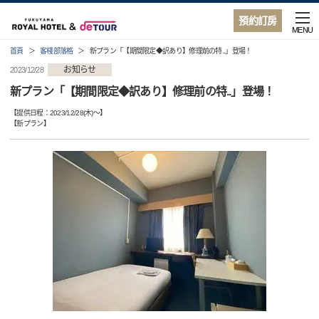
預約訂房
MENU
首頁
客棧部落格
新プラン「【期間限定◆訳あり】修理前の特..」登場！
お知らせ
2023/12/28
新プラン「【期間限定◆訳あり】修理前の特..」登場！
【提供日程：
2023/12/28(木)
〜】
【
新プラン
】