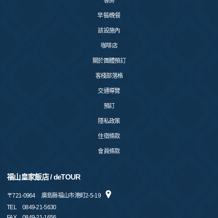
客房
早餐/晚餐
該設施內
咖啡店
關於團體預訂
客棧部落格
交通導覽
預訂
隱私政策
住宿條款
會員條款
福山皇家飯店 / deTOUR
〒
721-0964
廣島縣福山市港町2-5-19
TEL
0849-21-5630
FAX
0849-21-1656